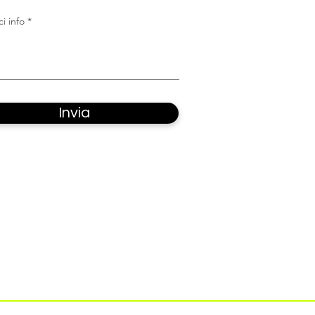
i info
Invia