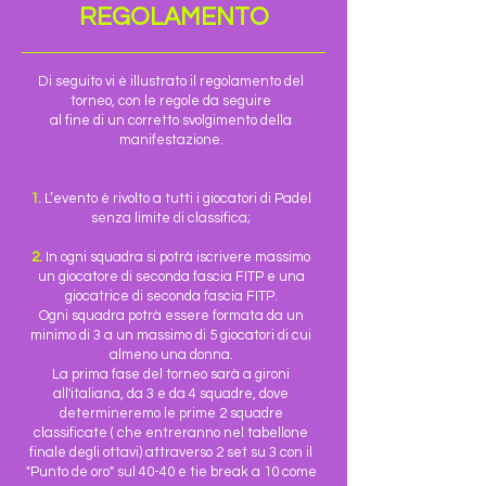
REGOLAMENTO
Di seguito vi è illustrato il regolamento del
torneo, con le regole da seguire
al fine di un corretto svolgimento della
manifestazione.
1.
L’evento è rivolto a tutti i giocatori di Padel
senza limite di classifica;
2.
In ogni squadra si potrà iscrivere massimo
un giocatore di seconda fascia FITP e una
giocatrice di seconda fascia FITP.
​Ogni squadra potrà essere formata da un
minimo di 3 a un massimo di 5 giocatori di cui
almeno una donna.
La prima fase del torneo sarà a gironi
all'italiana, da 3 e da 4 squadre, dove
determineremo le prime 2 squadre
classificate ( che entreranno nel tabellone
finale degli ottavi) attraverso 2 set su 3 con il
"Punto de oro" sul 40-40 e tie break a 10 come