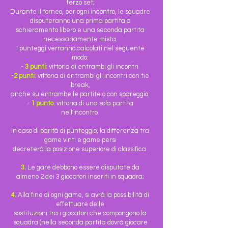
terzo set;
Durante il torneo, per ogni incontro, le squadre
disputeranno una prima partita a
schieramento libero e una seconda partita
necessariamente mista.
I punteggi verranno calcolati nel seguente
modo:
-
3 punti
: vittoria di entrambi gli incontri.
-
2 punti
: vittoria di entrambi gli incontri con tie
break,
anche su entrambe le partite o con spareggio.
-
1 punto
: vittoria di una sola partita
nell'incontro.
In caso di parità di punteggio,
la differenza tra
game vinti e game persi
decreterà la posizione superiore di classifica.
3.
Le gare debbono essere disputate da
almeno 2 dei 3 giocatori inseriti in squadra;
4.
Alla fine di ogni game, si avrà la possibilità di
effettuare delle
sostituzioni tra i giocatori che compongono la
squadra (nella seconda partita dovrà giocare