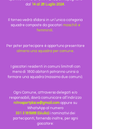
dal
14 al 28 Luglio 2024
.
Il torneo vedrà sfidarsi in un’unica categoria
squadre composte da giocatori
maschili e
femminili
.
Per poter partecipare è opportuno presentare
almeno una squadra per comune
.
I giocatori residenti in comuni limitrofi con
meno di 1800 abitanti potranno unirsi a
formare una squadra (massimo due comuni).
Ogni Comune, attraverso delegati e/o
responsabili, dovrà comunicare all’indirizzo
nitrosportplace@gmail.com
oppure su
WhatsApp al numero
331 3185988
(Giulia)
i nominativi dei
partecipanti, fornendo inoltre, per ogni
giocatore: