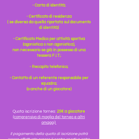
- Carta di identità;
- Certificato di residenza
( se diversa da quella riportata sul documento
di identità)
- Certificato Medico per attività sportiva
(agonistica o non agonistica),
non necessario se già in possesso di una
tessera F.I.T.;
- Recapito telefonico;
- Contatto di un referente responsabile per
squadra;
(o anche di un giocatore)
Quota iscrizione torneo:
25€ a giocatore
(comprensivo di maglia del torneo e altri
omaggi) ​
Il pagamento della quota di iscrizione potrà