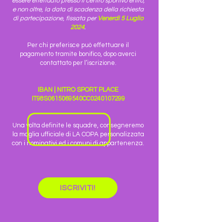
essere effettuato presso il centro sportivo entro,
e non oltre, la data di scadenza della richiesta
di partecipazione, fissata per
Venerdì 5 Luglio
2024
.
Per chi preferisce può effettuare il
pagamento tramite bonifico, dopo averci
contattato per l’iscrizione.
IBAN | NITRO SPORT PLACE
IT98S0615069540CC0240107299
Una volta definite le squadre, consegneremo
la maglia ufficiale di LA COPA personalizzata
con i nominativi ed i comuni di appartenenza.
ISCRIVITI!